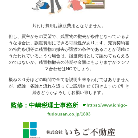
片付け費用は譲渡費用となりません。
但し、買主からの要望で、残置物の撤去が条件となっているよ
うな場合は、譲渡費用にできる可能性があります。売買契約書
の特約条項等に残置物の撤去が譲渡の条件であることが明確に
うたわれているような場合は、譲渡費用として認めてもらえる
のではないか。残置物撤去の時期や金額にもよりますがツジツ
マ合わせはNGでしょう。
概ね３０分ほどの時間で全てを説明出来るわけではありません
が、総論・各論と流れを追ってご説明させて頂きますので引き
続きどうかよろしくお願い致します。
監修：中嶋税理士事務所
☛
https://www.ichigo-
fudousan.co.jp/1803