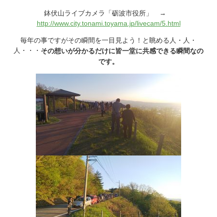
鉢伏山ライブカメラ「砺波市役所」 →
http://www.city.tonami.toyama.jp/livecam/5.html
毎年の事ですがその瞬間を一目見よう！と眺める人・人・
人・・・
その想いが分かるだけに皆一堂に共感できる瞬間なの
です。