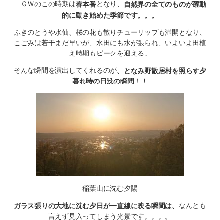
ＧＷのこの時期は
となり、
春本番
自然界の全てのものが躍動
的に動き始めた季節です。。。
ふきのとうや水仙、桜の花も散りチューリップも満開となり、
こごみは若干まだ早いが、水田にも水が張られ、いよいよ田植
え時期もピークを迎える。
そんな瞬間を演出してくれるのが
、となみ野散居村を照らす夕
暮れ時の日没の瞬間！！
稲葉山に沈む夕陽
なんとも
ガラス張りの大地に沈む夕日が一直線に映る瞬間は、
言えず見入ってしまう光景です。。。。