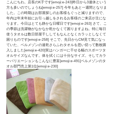
こんにちわ。店長のK子です[emoji:e-243]昨日から3連休という
方も多いのでしょうね[emoji:e-257] 今年もあと一週間となりま
した。この時期はお部屋探しのお客様もぐっと減りますので、
年内は年末年始にお引っ越しをされるお客様のご来店が主にな
ります。今日はとても静かな日曜日です[emoji:e-263] さて、こ
の季節は洗濯物がなかなか乾かなくて困りますよね。特に毎日
使うタオルは数日部屋干ししてもなんとなくカラッとしなくて
困りものです[emoji:e-258] そこで、先日からCM見て気になっ
ていた、ベルメゾンの速乾さらふわタオルを思い切って数枚購
入しました[emoji:e-420]実はハンガーに干せる幅のスポーツタ
オルサイズなんです。体を拭くには十分なサイズ。そしてカラ
ーバリエーションもこんなに豊富[emoji:e-491]ベルメゾンのタ
オル部門売上第1位[emoji:e-230]