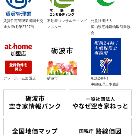
賃貸住宅管理業者国土交
不動産コンサルティング
公益社団法人
通大臣(1)第2797号
マスター
富山県宅地建物取引業協
会
アットホーム加盟店
砺波市
相談24時！
中嶋税理士事務所