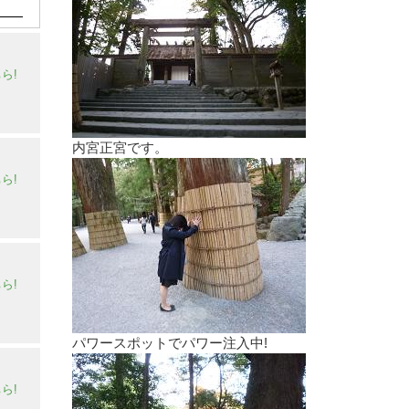
ら!
内宮正宮です。
ら!
ら!
パワースポットでパワー注入中!
ら!