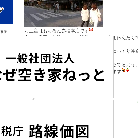
お土産はもちろん赤福本店です
事務所
本当に貴重な体験でした。皆様にもこの事を伝えたく
ました。
今年の秋には、新しい神殿が完成します。ゆっくり神
してみて下さい。
私達いちご不動産もますます皆様のお役にたてるよう、
これからもどうぞよろしくお願い申し上げます
Share
Post
氷見ごんごん祭り