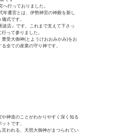
宮へ行っておりました。
。式年遷宮とは、伊勢神宮の神殿を新し
う儀式です。
ク砺波店』です。これまで支えて下さっ
に行って参りました。
豊受大御神(とようけおおみかみ)をお
する全ての産業の守り神です。
宮や神道のことがわかりやすく深く知る
ポットです。
も言われる、天照大御神がまつられてい