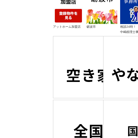
アットホーム加盟店
砺波市
相談24時！
中嶋税理士