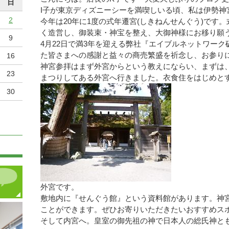
日
I子が東京ディズニーシーを満喫しいる頃、私は伊勢神
2
今年は20年に1度の式年遷宮(しきねんせんぐう)です
く造営し、御装束・神宝を整え、大御神様にお移り願
9
4月22日で満3年を迎える弊社『エイブルネットワー
た皆さまへの感謝と益々の商売繁盛を祈念し、お参り
16
神宮参拝はまず外宮からという教えにならい、まずは、
23
まつりしてある外宮へ行きました。衣食住をはじめと
30
外宮です。
敷地内に『せんぐう館』という資料館があります。神
ことができます。ぜひお寄りいただきたいおすすめス
そして内宮へ。皇室の御先祖の神で日本人の総氏神と