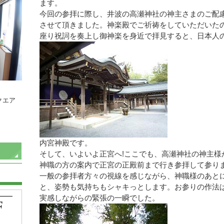
ます。
今回の参拝に際し、井波の高瀬神社の神主さまのご配
させて頂きました。神楽殿でご祈祷をしていただいたの
座り祝詞を奏上し御神楽を身近で拝見すると、日本人
クエア
内宮神殿です。
そして、いよいよ正宮へ!ここでも、高瀬神社の神主様
神職の方の案内で正宮の正殿前まで行き参拝して参り
一般の参拝者方々の視線を感じながら、神職様のあと
と、姿勢も気持ちもシャキっとします。お参りの作法
実感しながらの緊張の一瞬でした。