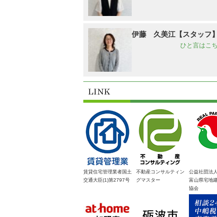
伊藤 久美江【スタッフ
ひと言はこち
賃貸住宅管理業者国土
不動産コンサルティン
公益社団法
交通大臣(1)第2797号
グマスター
富山県宅地
協会