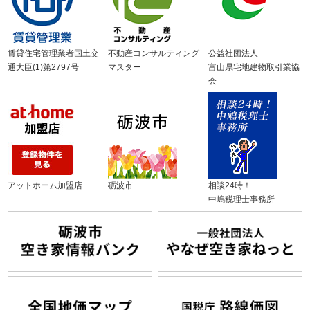
賃貸住宅管理業者国土交
不動産コンサルティング
公益社団法人
通大臣(1)第2797号
マスター
富山県宅地建物取引業協
会
アットホーム加盟店
砺波市
相談24時！
中嶋税理士事務所