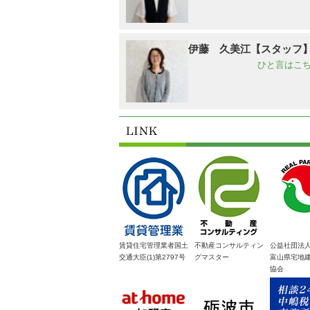
伊藤 久美江【スタッフ
ひと言はこち
賃貸住宅管理業者国土
不動産コンサルティン
公益社団法
交通大臣(1)第2797号
グマスター
富山県宅地
協会