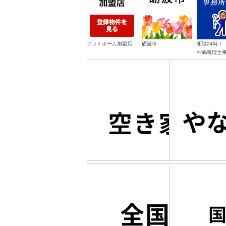
アットホーム加盟店
砺波市
相談24時！
中嶋税理士