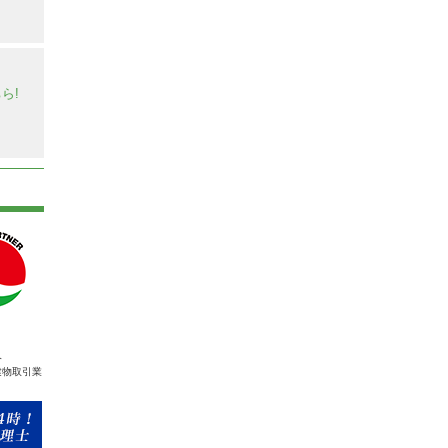
】
ら!
人
建物取引業