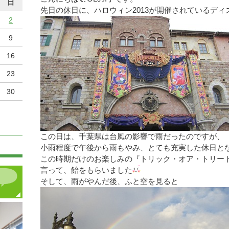
日
先日の休日に、ハロウィン2013が開催されているデ
2
9
16
23
30
この日は、千葉県は台風の影響で雨だったのですが、
小雨程度で午後から雨もやみ、とても充実した休日と
この時期だけのお楽しみの『トリック・オア・トリート
言って、飴をもらいました
そして、雨がやんだ後、ふと空を見ると