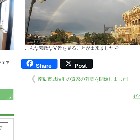
こんな素敵な光景を見ることが出来ました
クエア
Share
Post
南砺市城端町の貸家の募集を開始しました!
ゼ