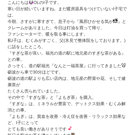
こんにちは
OLのI子です。
寒い日が続いていますね。まだ暖房器具をつけていないI子宅で
は、
今朝、さすがに寒すぎて、息子から『風邪ひかせる気か
』と
クレームがありました。今日は灯油を買って帰り、
ファンヒーターで、暖を取る事にします。
私I子は、むくみがすごく、父(氷見で整体院をしております。)
に話をしたところ、
『すぎな茶が良い。福光の道の駅に地元産のすぎな茶がある』
との事。
さっそく、道の駅福光『なんと一福茶屋』に行ってきました
砺波から車で30分ほどです。
砺波の道の駅よりも広い店内は、地元産の野菜や花、そして健
康茶が
たくさん売られていました。
その中で『すぎな茶』と『よもぎ茶』を購入。
『すぎな』は、ミネラルが豊富で、デットクス効果・むくみ解
消との事。
『よもぎ』は、貧血を改善・冷え症を改善・リラックス効果な
ど、I子にとって
とても良い働きがありそうです