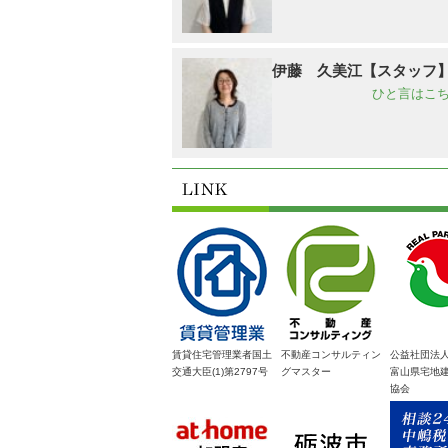
伊藤 久美江【スタッフ
ひと言はこち
賃貸住宅管理業者国土
不動産コンサルティン
公益社団法
交通大臣(1)第2797号
グマスター
富山県宅地
協会