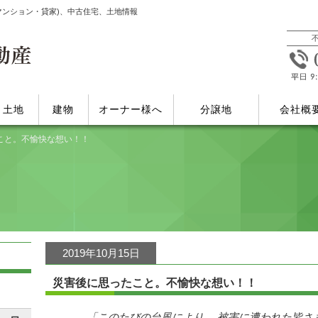
マンション・貸家)、中古住宅、土地情報
土地
建物
オーナー様へ
分譲地
会社概
こと。不愉快な想い！！
2019年10月15日
災害後に思ったこと。不愉快な想い！！
「このたびの台風により、 被害に遭われた皆さ