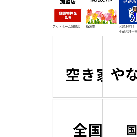
アットホーム加盟店
砺波市
相談24時！
中嶋税理士