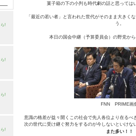
菓子箱の下の小判も時代劇の話と思っては
「最近の若い者」と言われた世代がそのまま大きくな
う。
ら!
本日の国会中継（予算委員会）の野党から
ら!
ら!
FNN PRIME画
意識の格差が益々開くこの社会で先人各位より在るべ
次の世代に受け継ぐ努力をするのが今しないといけな
ら!
また多い！！