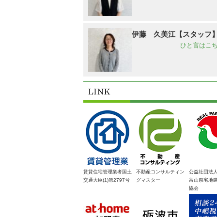
伊藤 久美江【スタッフ
ひと言はこち
賃貸住宅管理業者国土
不動産コンサルティン
公益社団法
交通大臣(1)第2797号
グマスター
富山県宅地
協会