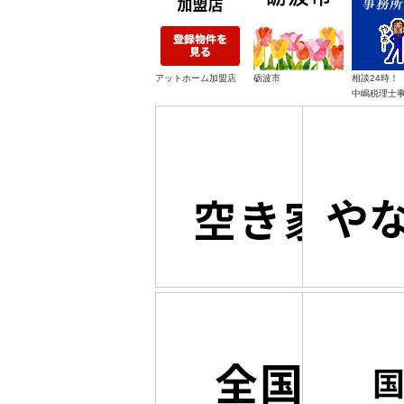
アットホーム加盟店
砺波市
相談24時！
中嶋税理士