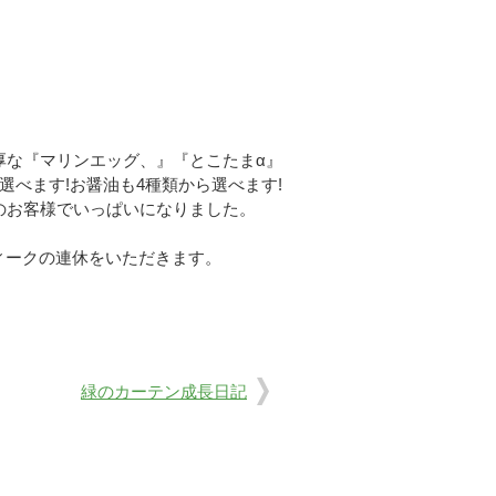
厚な『マリンエッグ、』『とこたまα』
べます!お醤油も4種類から選べます!
のお客様でいっぱいになりました。
ウィークの連休をいただきます。
緑のカーテン成長日記