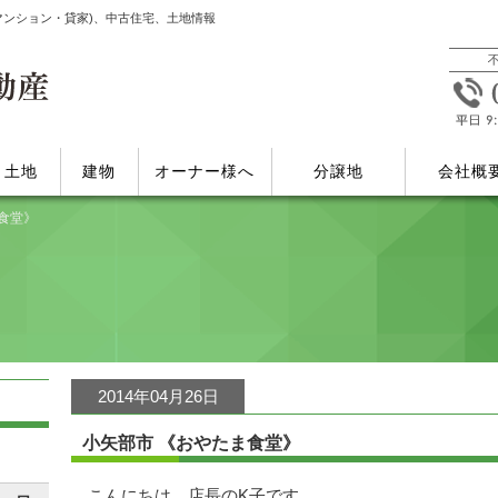
マンション・貸家)、中古住宅、土地情報
土地
建物
オーナー様へ
分譲地
会社概
食堂》
2014年04月26日
小矢部市 《おやたま食堂》
こんにちは。店長のK子です。