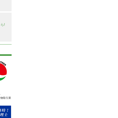
】
ら!
人
建物取引業