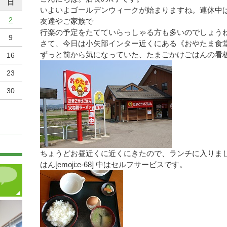
日
いよいよゴールデンウィークが始まりますね。連休中
2
友達やご家族で
行楽の予定をたてていらっしゃる方も多いのでしょう
9
さて、今日は小矢部インター近くにある《おやたま食
ずっと前から気になっていた、たまごかけごはんの看
16
23
30
ちょうどお昼近くに近くにきたので、ランチに入りま
はん[emoji:e-68] 中はセルフサービスです。