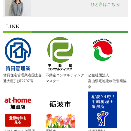
ひと言はこちら!
賃貸住宅管理業者国土交
不動産コンサルティング
公益社団法人
通大臣(1)第2797号
マスター
富山県宅地建物取引業協
会
アットホーム加盟店
砺波市
相談24時！