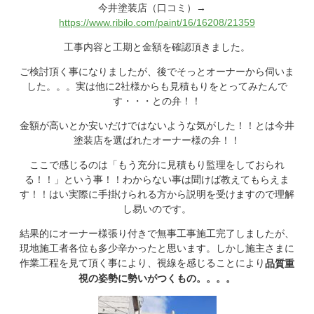
今井塗装店（口コミ）→
https://www.ribilo.com/paint/16/16208/21359
工事内容と工期と金額を確認頂きました。
ご検討頂く事になりましたが、後でそっとオーナーから伺いま
した。。。実は他に2社様からも見積もりをとってみたんで
す・・・との弁！！
金額が高いとか安いだけではないような気がした！！とは今井
塗装店を選ばれたオーナー様の弁！！
ここで感じるのは「もう充分に見積もり監理をしておられ
る！！」という事！！わからない事は聞けば教えてもらえま
す！！はい実際に手掛けられる方から説明を受けますので理解
し易いのです。
結果的にオーナー様張り付きで無事工事施工完了しましたが、
現地施工者各位も多少辛かったと思います。しかし施主さまに
作業工程を見て頂く事により、視線を感じることにより
品質重
視の姿勢に勢いがつくもの。。。。