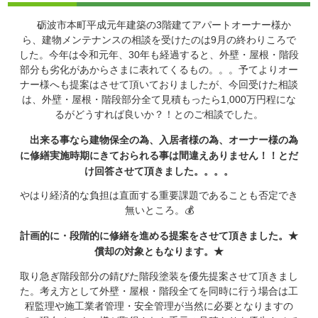
砺波市本町平成元年建築の3階建てアパートオーナー様か
ら、建物メンテナンスの相談を受けたのは9月の終わりころで
した。今年は令和元年、30年も経過すると、外壁・屋根・階段
部分も劣化があからさまに表れてくるもの。。。予てよりオー
ナー様へも提案はさせて頂いておりましたが、今回受けた相談
は、外壁・屋根・階段部分全て見積もったら1,000万円程にな
るがどうすれば良いか？！とのご相談でした。
出来る事なら建物保全の為、入居者様の為、オーナー様の為
に修繕実施時期にきておられる事は間違えありません！！とだ
け回答させて頂きました。。。。
やはり経済的な負担は直面する重要課題であることも否定でき
無いところ。💰
計画的に・段階的に修繕を進める提案をさせて頂きました。★
償却の対象ともなります。★
取り急ぎ階段部分の錆びた階段塗装を優先提案させて頂きまし
た。考え方として外壁・屋根・階段全てを同時に行う場合は工
程監理や施工業者管理・安全管理が当然に必要となりますの