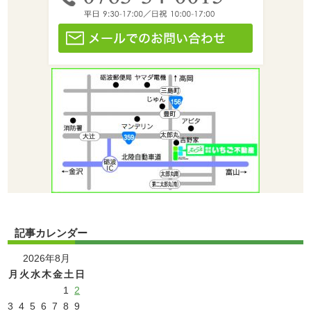
記事カレンダー
2026年8月
月
火
水
木
金
土
日
1
2
3
4
5
6
7
8
9