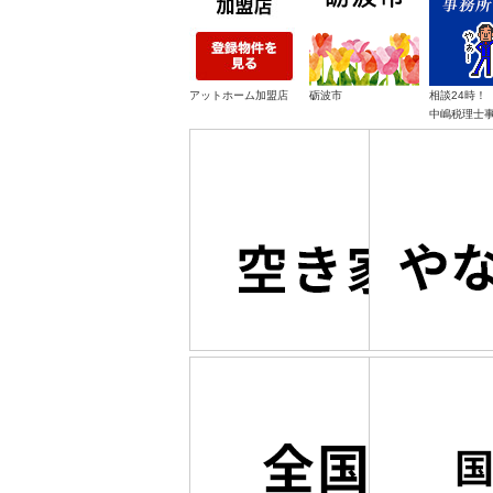
アットホーム加盟店
砺波市
相談24時！
中嶋税理士