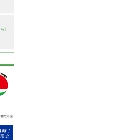
】
ら!
人
建物取引業