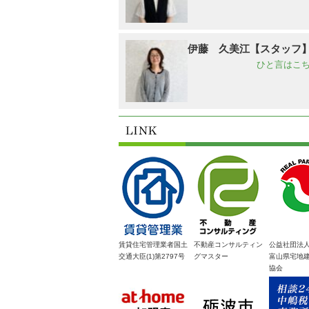
伊藤 久美江【スタッフ
ひと言はこち
賃貸住宅管理業者国土
不動産コンサルティン
公益社団法
交通大臣(1)第2797号
グマスター
富山県宅地
協会