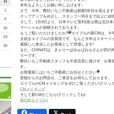
日
本年もよろしくお願い申し上げます。
2
さて、今年、弊社いちご不動産は創業5年目を迎えま
テップアップをめざし、スタッフ一同今まで以上に頑
9
そして、1月4日より、日本テレビ系列(富山県は北日本放送
マーシャルが放映されております。
16
もうご覧いただけましたか?
エイブルの新CMは、今
23
き続きエイブルの店長役です。なんと今年はスキージ
屋探しに来店したお客様として登場します!
30
また、CHINATIは、きゃりーぱみゅぱみゅさんが四六時
リーです。
弊社いちご不動産スタッフも中居店長に負けず、お客
す。
お部屋探しはいちご不動産にお任せください
皆様からのお問合せ、ご来店をお待ちしております。
エイブルのCMメイキングをぜひご覧ください!クリッ
CMメイキング
そして新CMがこちら!クリックしてね!
新CM(エイブル)