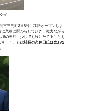
グ㈱
市三島町3番8号に移転オープンしま
共に業務に関わらせて頂き、微力ながら
地域の発展に少しでも役にたてることを
ます！！」
とは社長の久保田氏は言わな
。