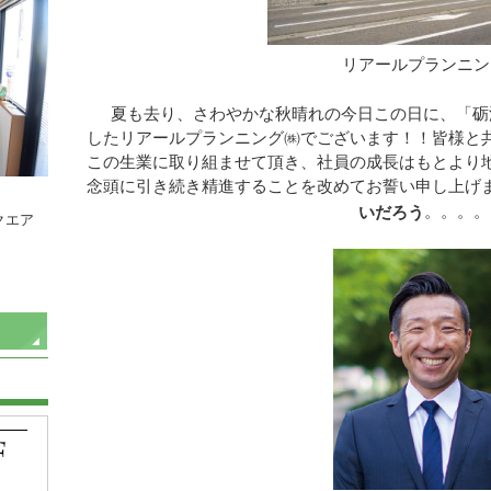
リアールプランニン
夏も去り、さわやかな秋晴れの今日この日に、「砺波
したリアールプランニング㈱でございます！！皆様と
この生業に取り組ませて頂き、社員の成長はもとより
念頭に引き続き精進することを改めてお誓い申し上げ
。。。。
いだろう
クエア