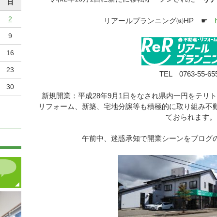
日
2
リアールプランニング㈱HP ☛
9
16
23
TEL 0763-55-65
30
新規開業：平成28年9月1日をなされ県内一円をテリ
リフォーム、新築、宅地分譲等も積極的に取り組み不
ておられます。
午前中、迷惑承知で開業シーンをブログ