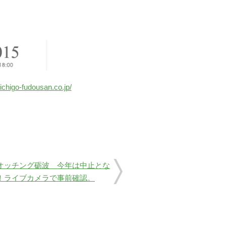
ichigo-fudousan.co.jp/
オッチング砺波 今年は中止とな
！ライブカメラで事前確認。