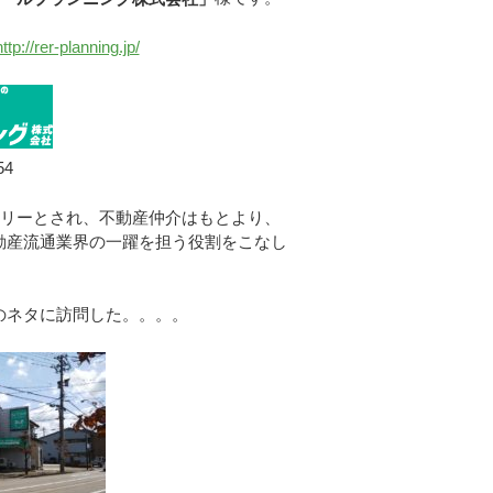
http://rer-planning.jp/
54
トリーとされ、不動産仲介はもとより、
動産流通業界の一躍を担う役割をこなし
のネタに訪問した。。。。