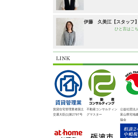
伊藤 久美江【スタッフ
ひと言はこち
賃貸住宅管理業者国土
不動産コンサルティン
公益社団法
交通大臣(1)第2797号
グマスター
富山県宅地
協会