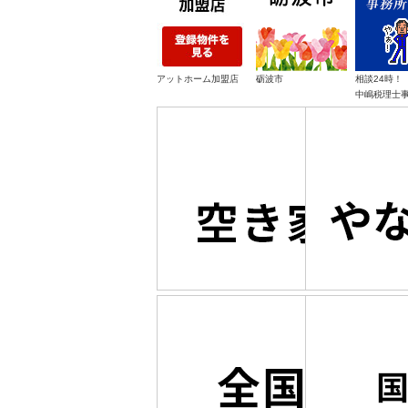
アットホーム加盟店
砺波市
相談24時！
中嶋税理士