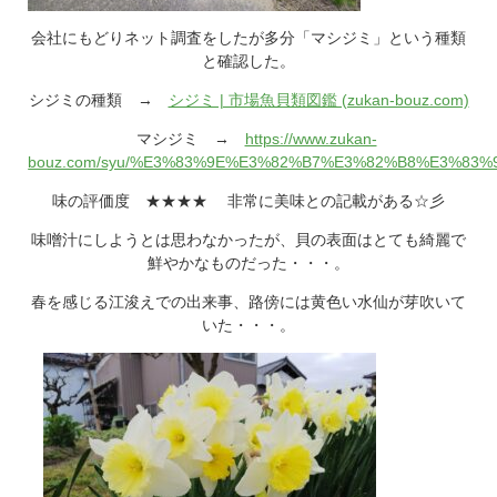
会社にもどりネット調査をしたが多分「マシジミ」という種類
と確認した。
シジミの種類 →
シジミ | 市場魚貝類図鑑 (zukan-bouz.com)
マシジミ →
https://www.zukan-
bouz.com/syu/%E3%83%9E%E3%82%B7%E3%82%B8%E3%83%
味の評価度 ★★★★ 非常に美味との記載がある☆彡
味噌汁にしようとは思わなかったが、貝の表面はとても綺麗で
鮮やかなものだった・・・。
春を感じる江浚えでの出来事、路傍には黄色い水仙が芽吹いて
いた・・・。