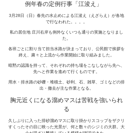
例年春の定例行事「江浚え」
3月28日（日）春先の水止めによる江浚え（えざらえ）が各地
で行なわれた。。。。
私の居住地 庄川右岸も例外なくいつも通りの実施となりまし
た。
各班ごとに割り当て担当水路が決まっており、公民館で挨拶を
終え、粛々と上流から作業開始に取り組みました。
暗黙の認識を持って、それぞれの持ち場をこなしながら先へ、
先へと作業を進めて行くものです。
用水・排水路の砂礫・堆積土、砂利、石、雑草、ゴミなどの排
出・撤去が主な作業となる。
胸元近くになる溜めマスは苦戦を強いられ
る
久しぶりに入った排砂溜めマスに取り掛かりスコップをザクリ
すくったその目に映った光景が、何と数々のシジミの大群。大
小が混ざり繁殖している模様が確認できた。