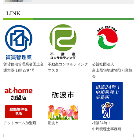
賃貸住宅管理業者国土交
不動産コンサルティング
公益社団法人
通大臣(1)第2797号
マスター
富山県宅地建物取引業協
会
アットホーム加盟店
砺波市
相談24時！
中嶋税理士事務所