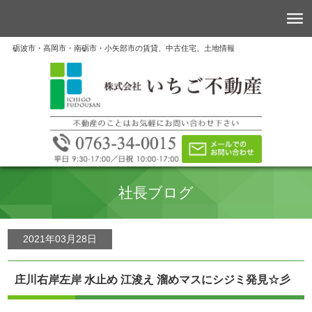
砺波市・高岡市・南砺市・小矢部市の賃貸、中古住宅、土地情報
社長ブログ
2021年03月28日
庄川右岸左岸 水止め 江浚え 溜めマスにシジミ発見☆彡