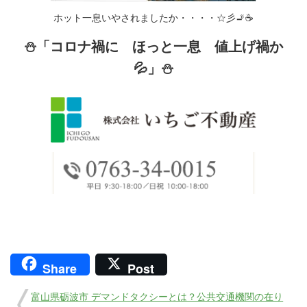
ホット一息いやされましたか・・・・☆彡🚬☕
⛄「コロナ禍に ほっと一息 値上げ禍か
💦」⛄
Share
Post
富山県砺波市 デマンドタクシーとは？公共交通機関の在り