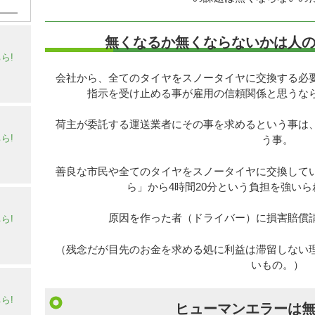
無くなるか無くならないかは人
ら!
会社から、全てのタイヤをスノータイヤに交換する必
指示を受け止める事が雇用の信頼関係と思うな
荷主が委託する運送業者にその事を求めるという事は
ら!
う事。
善良な市民や全てのタイヤをスノータイヤに交換して
ら」から4時間20分という負担を強い
原因を作った者（ドライバー）に損害賠償
ら!
（残念だが目先のお金を求める処に利益は滞留しない
いもの。）
ら!
ヒューマンエラーは