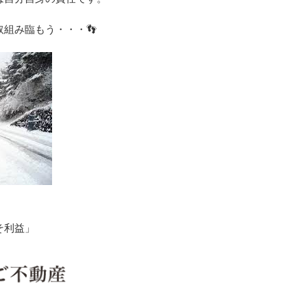
組み臨もう・・・👣
そ利益」