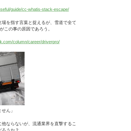
useful/guide/cc-whatis-stack-escape/
立場を指す言葉と捉えるが、雪道で全て
がこの事の原因であろう。
rk.com/column/career/driverpro/
ません」
に他ならないが、流通業界を直撃するこ
だろうか？