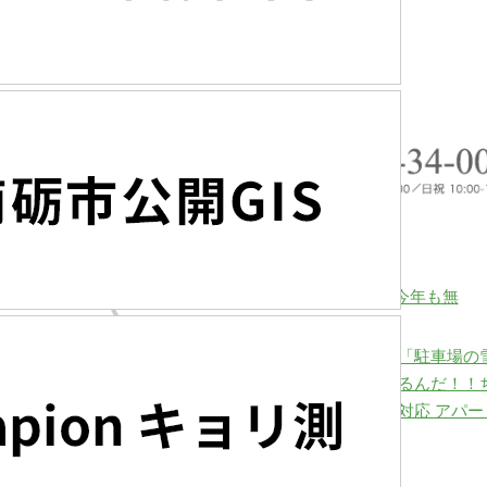
Share
Post
砺波市庄川町雄神地区「左義長」が今年も無
事開催される☆彡
「駐車場の
るんだ！！
対応 アパ