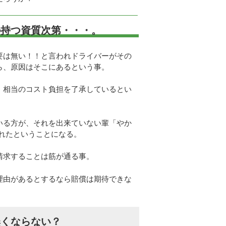
の持つ資質次第・・・。
要は無い！！と言われドライバーがその
ら、原因はそこにあるという事。
、相当のコスト負担を了承しているとい
いる方が、それを出来ていない輩「やか
られたということになる。
請求することは筋が通る事。
理由があるとするなら賠償は期待できな
無くならない？