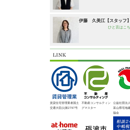
伊藤 久美江【スタッフ
ひと言はこち
賃貸住宅管理業者国土
不動産コンサルティン
公益社団法
交通大臣(1)第2797号
グマスター
富山県宅地
協会