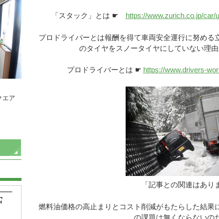
「スタック」とは ☛
https://www.zurich.co.jp/car/
プロドライバーとは報酬を得て車両安全運行に努める
のタイヤをスノータイヤにしていない理由
プロドライバーとは ☛
https://www.drivers-wo
クエア
「記事との関連はあり
燃料油価格の高止まりとコスト削減がもたらした結果
の課題は無くならないの