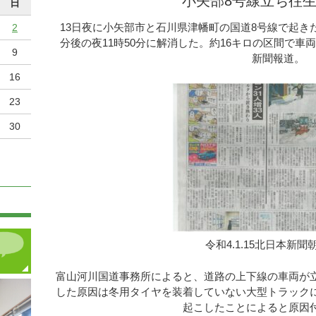
小矢部8号線立ち往
日
13日夜に小矢部市と石川県津幡町の国道8号線で起き
2
分後の夜11時50分に解消した。約16キロの区間で
9
新聞報道。
16
23
30
令和4.1.15北日本新聞
富山河川国道事務所によると、道路の上下線の車両が
した原因は冬用タイヤを装着していない大型トラック
起こしたことによると原因