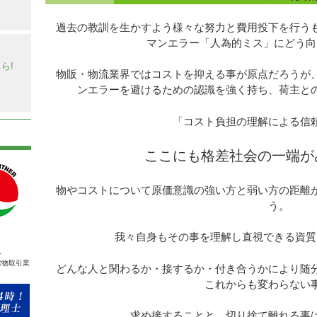
過去の教訓を生かすよう様々な努力と費用投下を行う
マンエラー「人為的ミス」にどう向
】
ら!
物販・物流業界ではコストを抑える事が原点だろうが
ンエラーを避けるための認識を強く持ち、荷主と
「コスト負担の理解による信
ここにも格差社会の一端が
物やコストについて原価意識の強い方と弱い方の距離
う。
我々自身もその事を理解し直視できる資質
人
建物取引業
どんな人と関わるか・接するか・付き合うかにより随
これからも変わらない
求め接することと、切り捨て離れる事