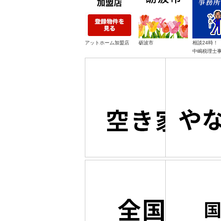
アットホーム加盟店
砺波市
相談24時！
中嶋税理士