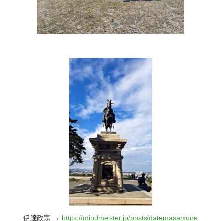
伊達政宗 →
https://mindmeister.jp/posts/datemasamune