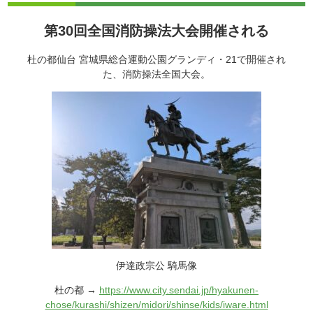
第30回全国消防操法大会開催される
杜の都仙台 宮城県総合運動公園グランディ・21で開催され
た、消防操法全国大会。
伊達政宗公 騎馬像
杜の都 →
https://www.city.sendai.jp/hyakunen-
chose/kurashi/shizen/midori/shinse/kids/iware.html