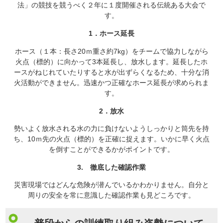
法」の競技を競うべく２年に１度開催される伝統ある大会で
す。
1．ホース延長
ホース（１本：長さ20ｍ重さ約7kg）をチームで協力しながら
火点（標的）に向かって3本延長し、放水します。延長したホ
ースがねじれていたりすると水が出ずらくなるため、十分な消
火活動ができません。迅速かつ正確なホース延長が求められま
す。
2．放水
勢いよく放水される水の力に負けないようしっかりと筒先を持
ち、10ｍ先の火点（標的）を正確に捉えます。いかに早く火点
を倒すことができるかがポイントです。
3. 徹底した確認作業
災害現場ではどんな危険が潜んでいるかわかりません。自分と
周りの安全を常に意識した確認作業も見どころです。