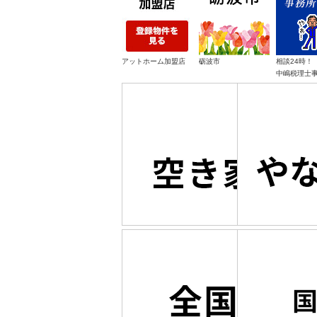
アットホーム加盟店
砺波市
相談24時！
中嶋税理士