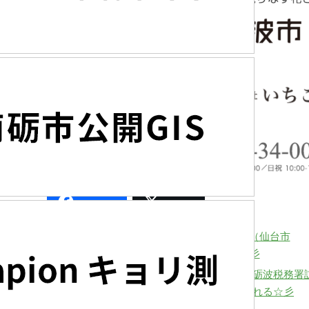
Share
Post
庄下分団 砺波市消防団 2024年 宮城（仙台市
利府町）でも自分自身に向き合う☆彡
砺波税務署
れる☆彡