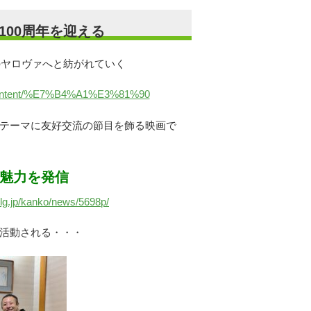
100周年を迎える
のヤロヴァへと紡がれていく
p/content/%E7%B4%A1%E3%81%90
テーマに友好交流の節目を飾る映画で
の魅力を発信
.lg.jp/kanko/news/5698p/
活動される・・・