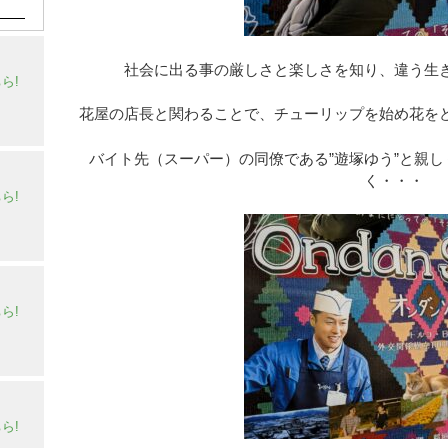
社会に出る事の厳しさと楽しさを知り、違う生
ら!
花屋の店長と関わることで、チューリップを始め花を
バイト先（スーパー）の同僚である”遊塚ゆう”と親
く・・・
ら!
ら!
ら!