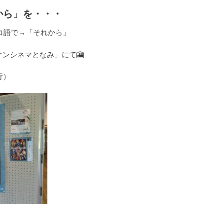
から」を・・・
トルコ語で→「それから」
イオンシネマとなみ」にて🎦
行）