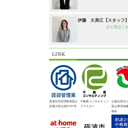
伊藤 久美江【スタッフ
ひと言はこち
賃貸住宅管理業者国土
不動産コンサルティン
公益社団法
交通大臣(1)第2797号
グマスター
富山県宅地
協会