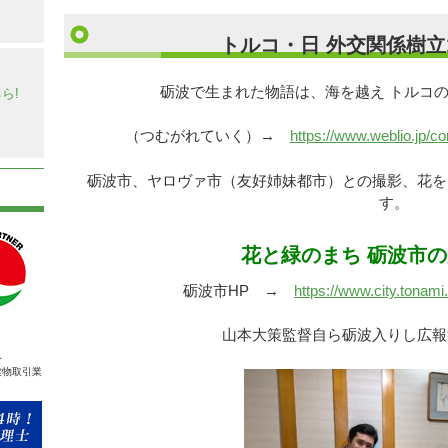
トルコ・日 外交関係樹立
】
砺波で生まれた物語は、海を越え トルコ
ら!
（つむがれていく）→
https://www.weblio.j
砺波市、ヤロヴァ市（友好姉妹都市）との撮影、花を
す。
花と緑のまち 砺波市
砺波市HP →
https://www.city.tonami
山本大策監督自ら砺波入りし広報
人
建物取引業