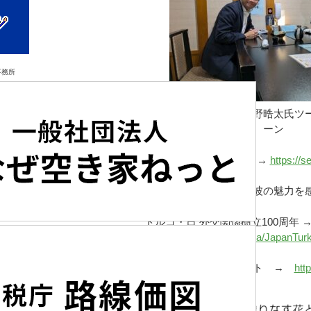
事務所
山本大策氏・熊野晧太氏ツ
ーン
(有)くまの洗濯堂 →
https://
この機会に改めて砺波の魅力を感
トルコ・日 外交関係樹立100周年 
japan.go.jp/itpr_ja/JapanTur
Ondan Sonra 公式サイト →
htt