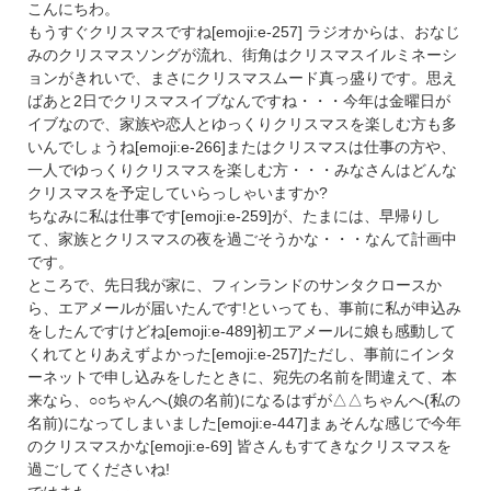
こんにちわ。
もうすぐクリスマスですね[emoji:e-257] ラジオからは、おなじ
みのクリスマスソングが流れ、街角はクリスマスイルミネーシ
ョンがきれいで、まさにクリスマスムード真っ盛りです。思え
ばあと2日でクリスマスイブなんですね・・・今年は金曜日が
イブなので、家族や恋人とゆっくりクリスマスを楽しむ方も多
いんでしょうね[emoji:e-266]またはクリスマスは仕事の方や、
一人でゆっくりクリスマスを楽しむ方・・・みなさんはどんな
クリスマスを予定していらっしゃいますか?
ちなみに私は仕事です[emoji:e-259]が、たまには、早帰りし
て、家族とクリスマスの夜を過ごそうかな・・・なんて計画中
です。
ところで、先日我が家に、フィンランドのサンタクロースか
ら、エアメールが届いたんです!といっても、事前に私が申込み
をしたんですけどね[emoji:e-489]初エアメールに娘も感動して
くれてとりあえずよかった[emoji:e-257]ただし、事前にインタ
ーネットで申し込みをしたときに、宛先の名前を間違えて、本
来なら、○○ちゃんへ(娘の名前)になるはずが△△ちゃんへ(私の
名前)になってしまいました[emoji:e-447]まぁそんな感じで今年
のクリスマスかな[emoji:e-69] 皆さんもすてきなクリスマスを
過ごしてくださいね!