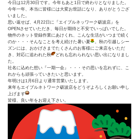
今日は12月30日です。今年もあと1日で終わりとなりました。
今年一年、本当に皆様には大変お世話になり、ありがとうござ
いました。
思い返せば、4月22日に『エイブルネッワーク砺波店』を
OPENさせていただき、毎日が期待と不安でいっぱいでした。
物件のネット登録作業にあけくれ、こんな生活がいつまで続く
のか・・・そんなことを考え続けた暑い夏
。秋の引越しシー
ズンには、おかげさまでたくさんのお客様にご来店をいただ
き、対応に追われた秋
どれも忘れられない思い出になりまし
た。
社名に込めた想い『一期一会』・・・その思いを忘れずに、こ
れからも頑張っていきたいと思います。
年明けは1月6日より通常営業いたします。
来年もエイブルネトワーク砺波店をどうぞよろしくお願い申し
上げます
皆様、良い年をお迎え下さい。