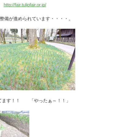
→
http://fair.tulipfair.or.jp/
整備が進められています・・・・。
てます！！ 「やったぁ～！！」