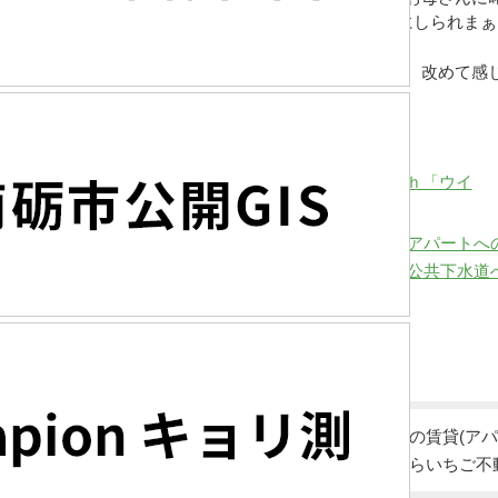
ちいい加減にしられまぁ
ここは公園だと、改めて感
Share
Post
砺波市の学習塾 志学スクールＷiｓｈ「ウイ
ッシュ」にふらり立ち寄り
アパートへ
公共下水道
富山県砺波市・高岡市・南砺市・小矢部市の賃貸(アパ
宅、土地売買の仲介・コンサルティングならいちご不