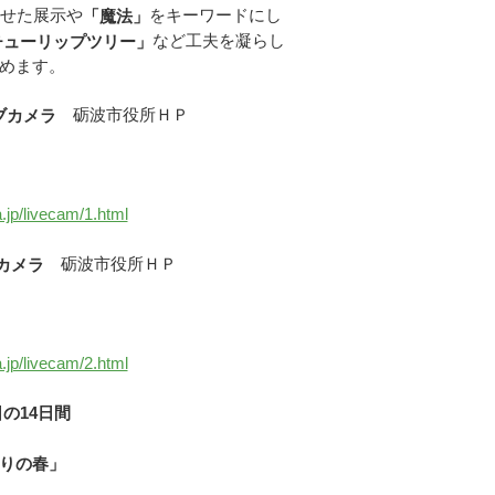
せた展示や
をキーワードにし
「魔法」
など工夫を凝らし
チューリップツリー」
めます。
砺波市役所ＨＰ
イブカメラ
.jp/livecam/1.html
砺波市役所ＨＰ
ブカメラ
.jp/livecam/2.html
日の14日間
りの春」