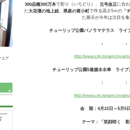
で彩り（いろどり）、
に合わ
300品種300万本
元号改正
た
、
で作る高さ5ｍの
大花壇の地上絵
県産の黄小町
「
た展示が今年は注目を集
チューリップ公園パノラマテラス ラ
↓ ↓
http://www.city.tonami.toyama
クエア
チューリップ公園5連揚水水車 ライ
↓ ↓
http://www.city.tonami.toyama
会 期：4月22日～5月5
テーマ：「笑顔咲く 彩