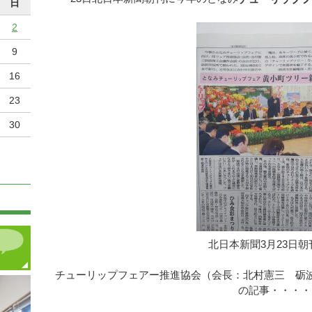
日
2
9
16
23
30
北日本新聞3月23日朝
チューリップフェアー推進協会（会長：北村憲三 砺
の記事・・・・