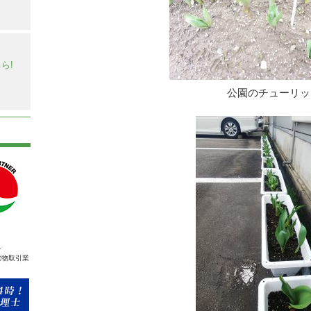
】
ら!
公園のチューリッ
人
建物取引業