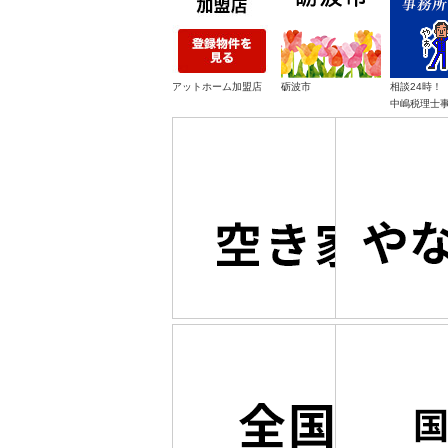
アットホーム加盟店
砺波市
相談24時！
中嶋税理士