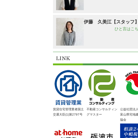
伊藤 久美江【スタッフ
ひと言はこち
賃貸住宅管理業者国土
不動産コンサルティン
公益社団法
交通大臣(1)第2797号
グマスター
富山県宅地
協会