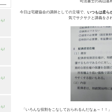
司法書士の高山嘉
今日は宅建協会の講師としての立場で、
いつもは柔ら
気でサクサクと講義をさ
ら!
ら!
ら!
ら!
「いろんな役割をこなしておられるんだなぁ～！！」