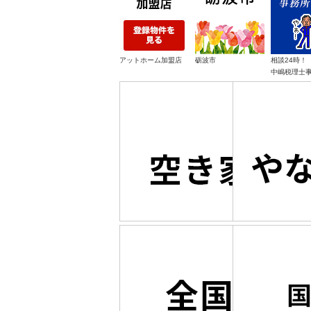
アットホーム加盟店
砺波市
相談24時！
中嶋税理士