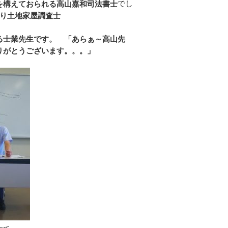
でし
を構えておられる高山嘉和司法書士
り土地家屋調査士
る士業先生です。
「あらぁ～高山先
りがとうございます。。。」