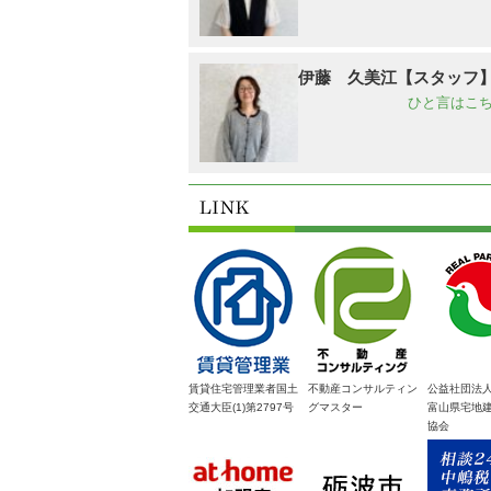
伊藤 久美江【スタッフ
ひと言はこち
賃貸住宅管理業者国土
不動産コンサルティン
公益社団法
交通大臣(1)第2797号
グマスター
富山県宅地
協会