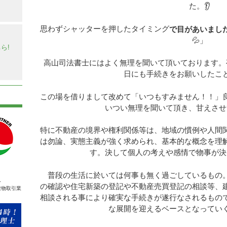
た。👂
思わずシャッターを押したタイミング
で目があいまし
】
💦」
ら!
高山司法書士にはよく無理を聞いて頂いております。
日にも手続きをお願いしたこ
この場を借りまして改めて「いつもすみません！！」
いつい無理を聞いて頂き、甘えさせ
特に不動産の境界や権利関係等は、地域の慣例や人間
は勿論、実態主義が強く求められ、基本的な概念を理
す。決して個人の考えや感情で物事が決
普段の生活に於いては何事も無く過ごしているもの。
人
の確認や住宅新築の登記や不動産売買登記の相談等、
建物取引業
相談される事により確実な手続きが遂行なされるもの
な展開を迎えるベースとなっていく