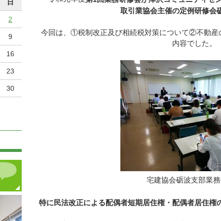
日
取引業協会主催の定例研修会
2
今回は、①税制改正及び相続税対策について②不動産
9
内容でした。
16
23
30
宅建協会砺波支部業務
特に民法改正による配偶者短期居住権・配偶者居住権