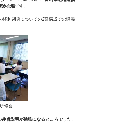
です。
砺波会場
の権利関係についての2部構成での講義
研修会
の趣旨説明が勉強になるところでした。