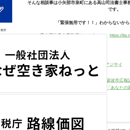
そんな相談事は小矢部市泉町にある高山司法書士事
です。
「緊張無用です！！」わからないから
事務所
高山司法書士事務所はこちら →
https://it
Share
Post
富山県内梅雨明け いちご不動産のアジサイ
もぐったり！！
砺波市広報誌
「あなたの