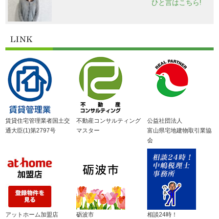
ひと言はこちら!
賃貸住宅管理業者国土交
不動産コンサルティング
公益社団法人
通大臣(1)第2797号
マスター
富山県宅地建物取引業協
会
アットホーム加盟店
砺波市
相談24時！