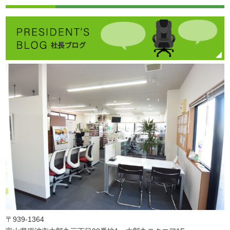
〒939-1364