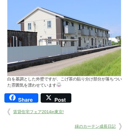
白を基調とした外壁ですが、こげ茶の貼り分け部分が落ちつい
た雰囲気を漂わせています
Share
Post
賃貸住宅フェア2014in東京!
緑のカーテン成長日記