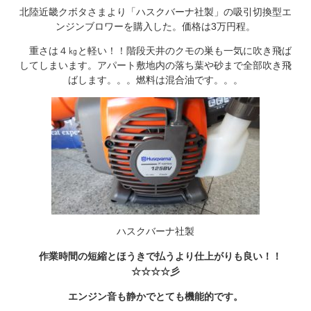
北陸近畿クボタさまより「ハスクバーナ社製」の吸引切換型エ
ンジンブロワーを購入した。価格は3万円程。
重さは４㎏と軽い！！階段天井のクモの巣も一気に吹き飛ば
してしまいます。アパート敷地内の落ち葉や砂まで全部吹き飛
ばします。。。燃料は混合油です。。。
ハスクバーナ社製
作業時間の短縮とほうきで払うより仕上がりも良い！！
☆☆☆☆彡
エンジン音も静かでとても機能的です。