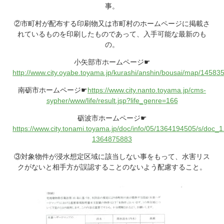
事。
②市町村が配布する印刷物又は市町村のホームページに掲載さ
れているものを印刷したものであって、入手可能な最新のも
の。
小矢部市ホームページ☛
http://www.city.oyabe.toyama.jp/kurashi/anshin/bousai/map/1458
南砺市ホームページ☛
https://www.city.nanto.toyama.jp/cms-
sypher/www/life/result.jsp?life_genre=166
砺波市ホームページ☛
https://www.city.tonami.toyama.jp/doc/info/05/1364194505/s/doc_1
1364875883
③対象物件が浸水想定区域に該当しない事をもって、水害リス
クがないと相手方が誤認することのないよう配慮すること。