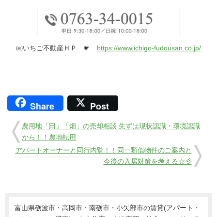
㈱いちご不動産ＨＰ ☛
https://www.ichigo-fudousan.co.jp/
Share
Post
農用地「田」「畑」の売却相談 先ずは現状認識・環境認識
から！！農地転用
アパートオーナーと同行内覧！！同一類似物件のご案内と
今後の入居対策を考える☆彡
富山県砺波市・高岡市・南砺市・小矢部市の賃貸(アパート・