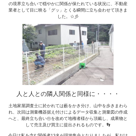
の境界立ち合いで穏やかに関係が保たれている状況に、不動産
業者として目に映る「グッ」とくる瞬間に立ち会わせて頂きま
した。☆彡
人と人との隣人関係と同様に・・・・
土地家屋調査士に於かれては藪をかき分け、山中を歩きまわら
れ、次回は測量機器据え付けによるデータ収集と測量図の作成
へと、最終立ち合い㊞を改めて地権者様から頂戴し、成果物と
して売主及び買主に提出されるものです。👣
今日は私を含む関係者13名が現地集合となりましたが、私だけ