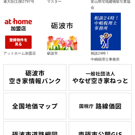
通大臣(1)第2797号
マスター
富山県宅地建物取引業協
会
アットホーム加盟店
砺波市
相談24時！
中嶋税理士事務所