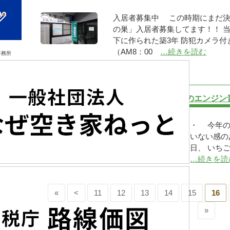
入居者募集中 この時期にまだ
の巣」入居者募集してます！！ 
下に作られた築3年 防犯カメラ付
（AM8：00
…続きを読む
事務所
2021年06月05日
砺波インターチェンジ入口に刈り払い機のエンジン
今年の梅雨入りは・・・ 今年の（
り宣言をまだ耳にしていない感の
が、好天に恵まれた今日、 いち
（土地）の除草作業
…続きを読
«
<
11
12
13
14
15
16
»