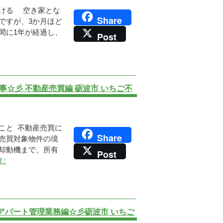
付ける 空き家とな
Share
ですが、3か月ほど
間に1年が経過し、
Post
☆彡 不動産売買編 砺波市 いちご不
こと 不動産売買に
Share
売買対象物件の境
却動機まで、所有
Post
む
アパート管理業務編☆彡砺波市 いちご