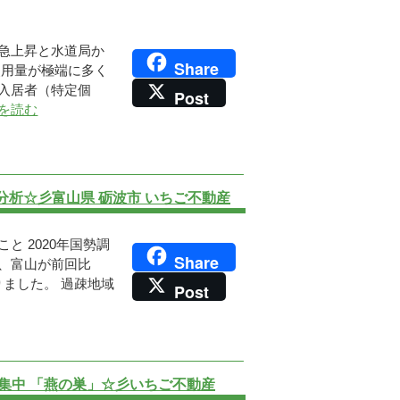
急上昇と水道局か
Share
使用量が極端に多く
入居者（特定個
Post
を読む
析☆彡富山県 砺波市 いちご不動産
と 2020年国勢調
Share
、富山が前回比
なりました。 過疎地域
Post
募集中 「燕の巣」☆彡いちご不動産