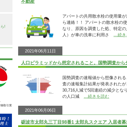
不動産
アパートの共用散水栓の使用量が
】
ら連絡！！ アパートの散水栓の
ら!
なり、原因を調査した処、特定の
人）が車の洗車に利用さ
…続き
2021年06月11日
人口ピラミッドから想定されること。国勢調査から分
国勢調査の速報値から想像されるこ
査の速報集計結果が発表されたが
30,716人減で5回連続の減少と
の人口減
…続きを読む
人
建物取引業
2021年06月06日
砺波市太郎丸三丁目98番1 太郎丸スクエア 入居者