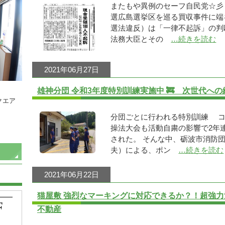
またもや異例のセーフ自民党☆彡 2
選広島選挙区を巡る買収事件に端
選法違反）は「一律不起訴」の判
法務大臣とその
…続きを読む
2021年06月27日
雄神分団 令和3年度特別訓練実施中 🚒 次世代へ
クエア
分団ごとに行われる特別訓練 
操法大会も活動自粛の影響で2年
された。 そんな中、砺波市消防団
夫）による、ポン
…続きを読む
2021年06月22日
猫屋敷 強烈なマーキングに対応できるか？！超強力
不動産