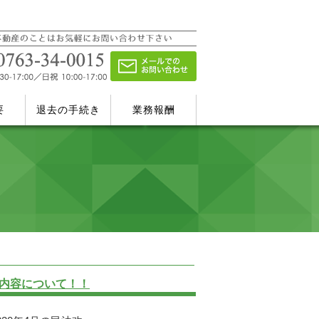
要
退去の手続き
業務報酬
用内容について！！