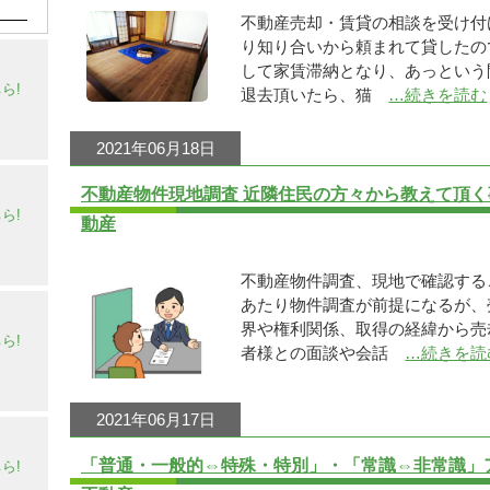
不動産売却・賃貸の相談を受け
り知り合いから頼まれて貸したの
して家賃滞納となり、あっという
ら!
退去頂いたら、猫
…続きを読む
2021年06月18日
不動産物件現地調査 近隣住民の方々から教えて頂く事
ら!
動産
不動産物件調査、現地で確認する
あたり物件調査が前提になるが、
界や権利関係、取得の経緯から売
ら!
者様との面談や会話
…続きを読
2021年06月17日
「普通・一般的⇔特殊・特別」・「常識⇔非常識」
ら!