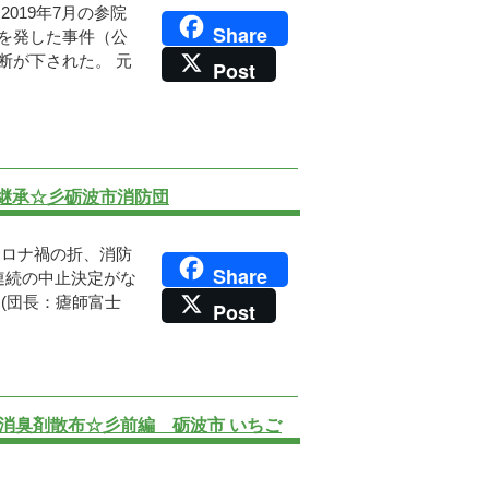
019年7月の参院
Share
を発した事件（公
断が下された。 元
Post
の継承☆彡砺波市消防団
コロナ禍の折、消防
Share
連続の中止決定がな
(団長：瘧師富士
Post
消臭剤散布☆彡前編 砺波市 いちご