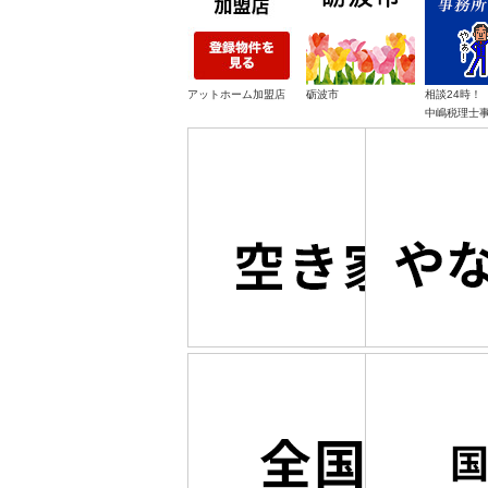
アットホーム加盟店
砺波市
相談24時！
中嶋税理士