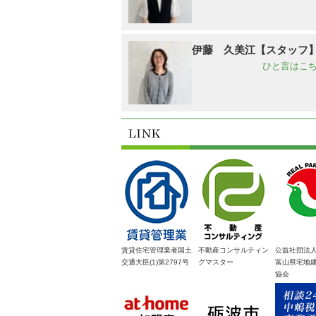
伊藤 久美江【スタッフ
ひと言はこち
賃貸住宅管理業者国土
不動産コンサルティン
公益社団法
交通大臣(1)第2797号
グマスター
富山県宅地
協会