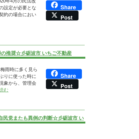
20年4月の民法改
Share
の設定が必要とな
契約の場合におい
Post
掃の推奨☆彡砺波市 いちご不動産
 梅雨時に多く見ら
Share
ぶりに使った時に
現象から、管理会
Post
読む
自民党またも異例の判断☆彡砺波市 い