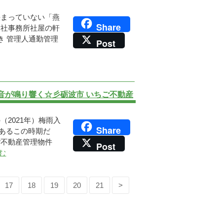
決まっていない「燕
Share
当社事務所社屋の軒
き 管理人通勤管理
Post
音が鳴り響く☆彡砺波市 いちご不動産
2021年）梅雨入
Share
あるこの時期だ
ご不動産管理物件
Post
む
17
18
19
20
21
>