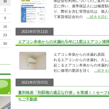
保証会社利用についてのご案内 20
日
正に伴い、連帯保証人には極度額
2
り、弊社を含む管理会社は、個人
て家賃保証会社の
…続きを読む
9
16
2021年07月11日
23
エアコン本体からの水漏れ💦年に1度はエアコン清
30
エアコン本体からの水漏れ原因
れるエアコンからの水漏れ、久し
起こるエアコン本体からの水漏れ
社に修理の要請を頂く
…続きを
2021年07月07日
量刑格差「刑罰権の適正な行使」を実感！！セーフ
ちご不動産